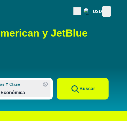
USD
Open main
merican y JetBlue
os Y Clase
Buscar
Económica