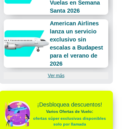
Vuelas en Semana
Santa 2026
American Airlines
lanza un servicio
exclusivo sin
escalas a Budapest
para el verano de
2026
Ver más
¡Desbloquea descuentos!
Varios Ofertas de Vuelo:
ofertas súper exclusivas disponibles
solo por llamada