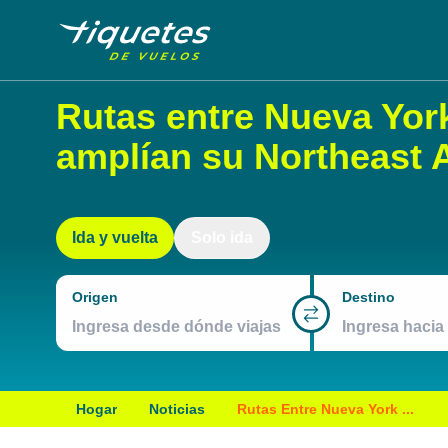
Rutas entre Nueva Yor
amplían su Northeast A
Ida y vuelta
Solo ida
Origen
Destino
Hogar
Noticias
Rutas Entre Nueva York ...