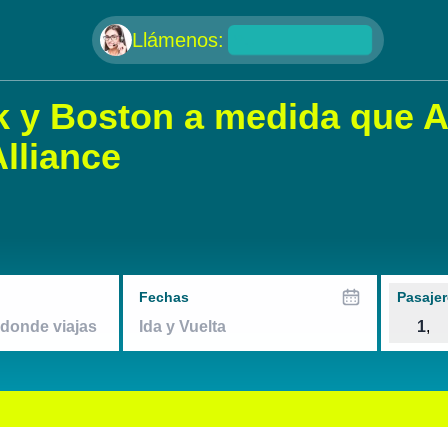
null
Llámenos:
k y Boston a medida que A
lliance
Fechas
Pasajer
1
,