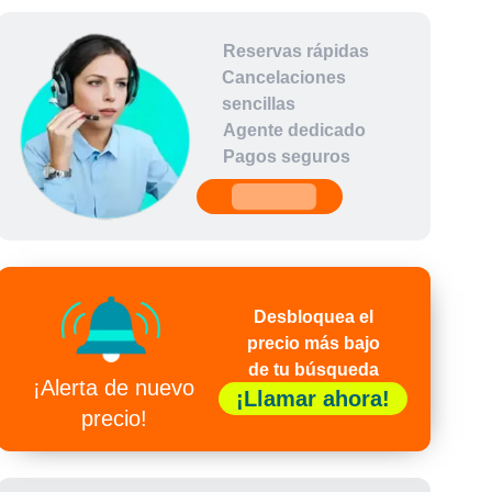
Reservas rápidas
Cancelaciones
sencillas
Agente dedicado
Pagos seguros
undefined
Desbloquea el
precio más bajo
de tu búsqueda
¡Alerta de nuevo
¡Llamar ahora!
precio!