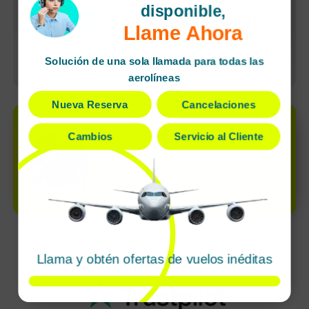
exclusivo sin escalas
disponible,
a Budapest para el
Llame Ahora
verano de 2026
Solución de una sola llamada para todas las
Ver más
aerolíneas
Nueva Reserva
Cancelaciones
¡Desbloquea descuentos!
Cambios
Servicio al Cliente
Varios Ofertas de Vuelo:
ofertas súper exclusivas disponibles
solo por llamada
Llama y obtén ofertas de vuelos inéditas