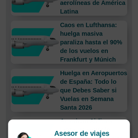
aerolíneas de América
Latina
Caos en Lufthansa:
huelga masiva
paraliza hasta el 90%
de los vuelos en
Frankfurt y Múnich
Huelga en Aeropuertos
de España: Todo lo
que Debes Saber si
Vuelas en Semana
Santa 2026
American Airlines
lanza un servicio
Asesor de viajes