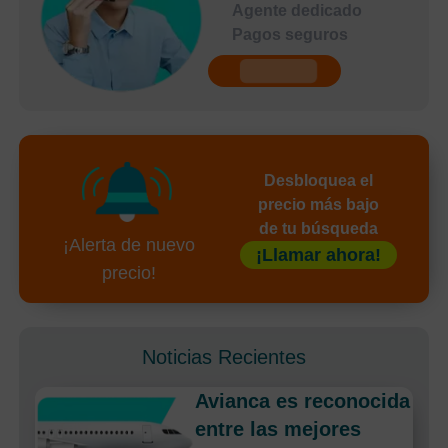
Agente dedicado
Pagos seguros
undefined
Desbloquea el
precio más bajo
de tu búsqueda
¡Alerta de nuevo
¡Llamar ahora!
precio!
Noticias Recientes
Avianca es reconocida
entre las mejores