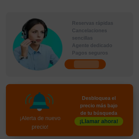
Reservas rápidas
Cancelaciones
sencillas
Agente dedicado
Pagos seguros
undefined
Desbloquea el
precio más bajo
de tu búsqueda
¡Alerta de nuevo
¡Llamar ahora!
precio!