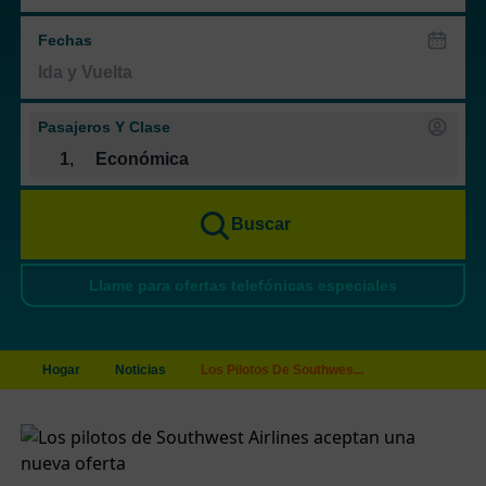
Fechas
Pasajeros Y Clase
1
,
Económica
Buscar
Llame para ofertas telefónicas especiales
Hogar
Noticias
Los Pilotos De Southwes...