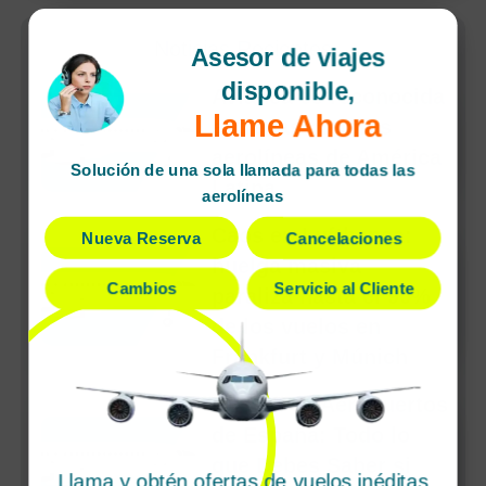
Noticias Recientes
Asesor de viajes
disponible,
Avianca es reconocida
Llame Ahora
entre las mejores
aerolíneas de América
Solución de una sola llamada para todas las
Latina
aerolíneas
Caos en Lufthansa:
Nueva Reserva
Cancelaciones
huelga masiva
Cambios
Servicio al Cliente
paraliza hasta el 90%
de los vuelos en
Frankfurt y Múnich
Huelga en Aeropuertos
de España: Todo lo
que Debes Saber si
Llama y obtén ofertas de vuelos inéditas