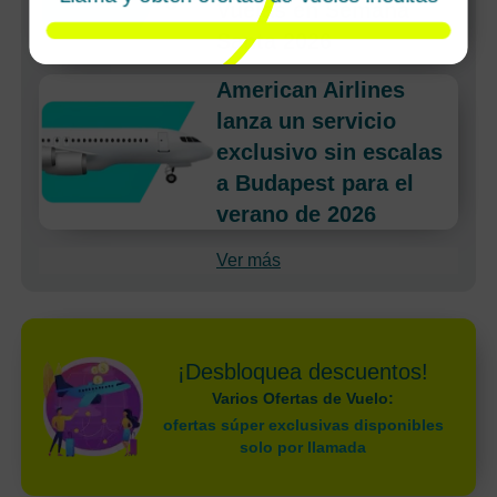
Vuelas en Semana
Santa 2026
American Airlines
lanza un servicio
exclusivo sin escalas
a Budapest para el
verano de 2026
Ver más
¡Desbloquea descuentos!
Varios Ofertas de Vuelo:
ofertas súper exclusivas disponibles
solo por llamada