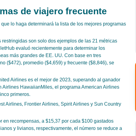
amas de viajero frecuente
 que lo haga determinará la lista de los mejores programas
s restringidas son solo dos ejemplos de las 21 métricas
lletHub evaluó recientemente para determinar los
íneas más grandes de EE. UU. Con base en tres
no ($472), promedio ($4,659) y frecuente ($8,846), se
ited Airlines es el mejor de 2023, superando al ganador
an Airlines HawaiianMiles, el programa American Airlines
inco primeros.
t Airlines, Frontier Airlines, Spirit Airlines y Sun Country
or en recompensas, a $15,37 por cada $100 gastados
ianos y livianos, respectivamente, el número se reduce a