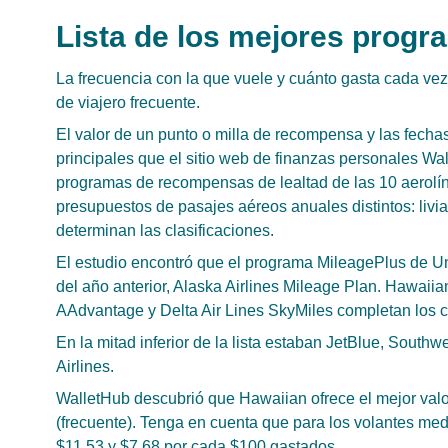
Lista de los mejores progr
La frecuencia con la que vuele y cuánto gasta cada vez
de viajero frecuente.
El valor de un punto o milla de recompensa y las fecha
principales que el sitio web de finanzas personales Wa
programas de recompensas de lealtad de las 10 aerol
presupuestos de pasajes aéreos anuales distintos: livia
determinan las clasificaciones.
El estudio encontró que el programa MileagePlus de Un
del año anterior, Alaska Airlines Mileage Plan. Hawaii
AAdvantage y Delta Air Lines SkyMiles completan los c
En la mitad inferior de la lista estaban JetBlue, Southwes
Airlines.
WalletHub descubrió que Hawaiian ofrece el mejor val
(frecuente). Tenga en cuenta que para los volantes med
$11.53 y $7.68 por cada $100 gastados.