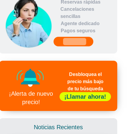
Reservas rápidas
Cancelaciones
sencillas
Agente dedicado
Pagos seguros
undefined
Desbloquea el
precio más bajo
de tu búsqueda
¡Alerta de nuevo
¡Llamar ahora!
precio!
Noticias Recientes