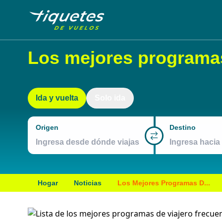
Los mejores programas
Ida y vuelta
Solo ida
Origen
Destino
Hogar
Noticias
Los Mejores Programas D...