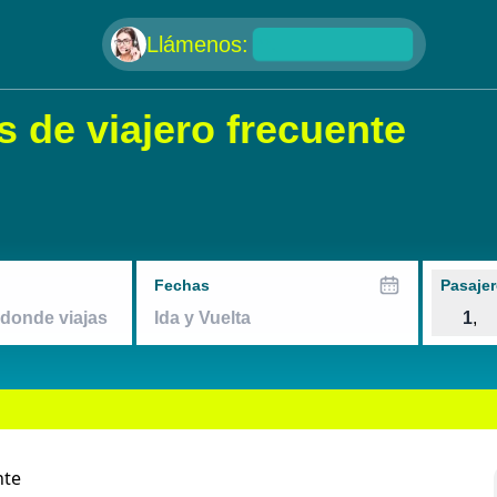
null
Llámenos:
 de viajero frecuente
Fechas
Pasajer
1
,