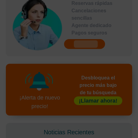
Reservas rápidas
Cancelaciones
sencillas
Agente dedicado
Pagos seguros
undefined
Desbloquea el
precio más bajo
de tu búsqueda
¡Alerta de nuevo
¡Llamar ahora!
precio!
Noticias Recientes