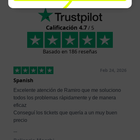
Calificación 4.7
/ 5
Basado en 186 reseñas
Feb 24, 2026
Spanish
Excelente atención de Ramiro que me soluciono
todos los problemas rápidamente y de manera
eficaz
Conseguí los tickets que quería a un muy buen
precio
...