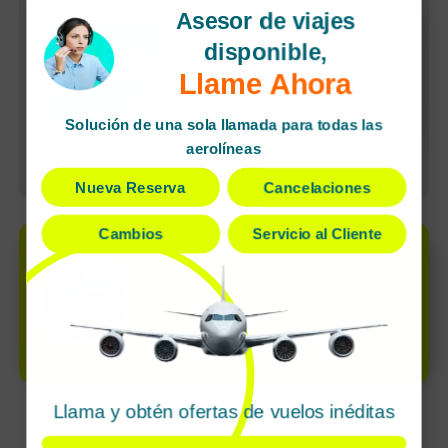
American Airlines
Asesor de viajes
lanza un servicio
disponible,
exclusivo sin escalas
Llame Ahora
a Budapest para el
Solución de una sola llamada para todas las
verano de 2026
aerolíneas
Ver más
Nueva Reserva
Cancelaciones
Cambios
Servicio al Cliente
¡Desbloquea descuentos!
Varios Ofertas de Vuelo:
ofertas súper exclusivas disponibles
solo por llamada
Llama y obtén ofertas de vuelos inéditas