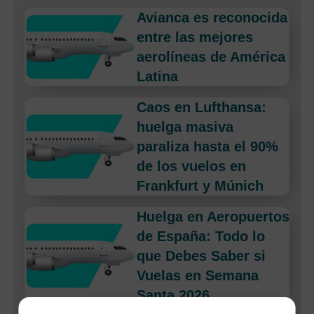
Avianca es reconocida
entre las mejores
aerolíneas de América
Latina
Caos en Lufthansa:
huelga masiva
paraliza hasta el 90%
de los vuelos en
Frankfurt y Múnich
Huelga en Aeropuertos
de España: Todo lo
que Debes Saber si
Vuelas en Semana
Santa 2026