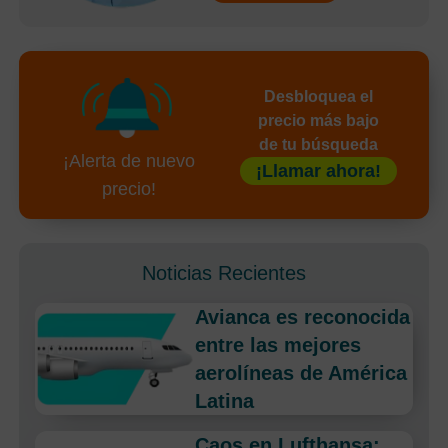
Desbloquea el
precio más bajo
de tu búsqueda
¡Alerta de nuevo
¡Llamar ahora!
precio!
Noticias Recientes
Avianca es reconocida
entre las mejores
aerolíneas de América
Latina
Caos en Lufthansa: