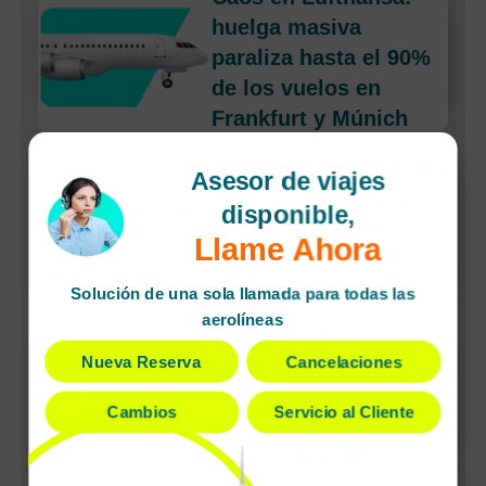
huelga masiva
paraliza hasta el 90%
de los vuelos en
Frankfurt y Múnich
Huelga en Aeropuertos
Asesor de viajes
de España: Todo lo
disponible,
que Debes Saber si
Llame Ahora
Vuelas en Semana
Santa 2026
Solución de una sola llamada para todas las
aerolíneas
American Airlines
Nueva Reserva
Cancelaciones
lanza un servicio
exclusivo sin escalas
Cambios
Servicio al Cliente
a Budapest para el
verano de 2026