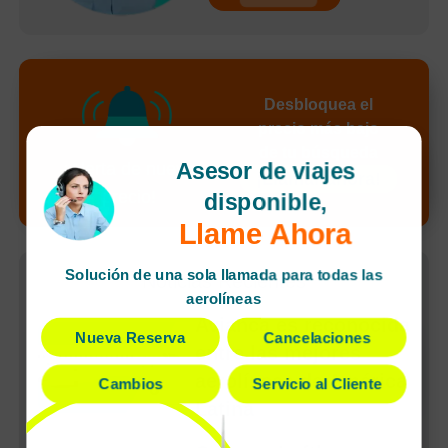
Desbloquea el
precio más bajo
de tu búsqueda
Asesor de viajes
¡Alerta de nuevo
¡Llamar ahora!
precio!
disponible,
Llame Ahora
Solución de una sola llamada para todas las
Noticias Recientes
aerolíneas
Avianca es reconocida
Nueva Reserva
Cancelaciones
entre las mejores
aerolíneas de América
Cambios
Servicio al Cliente
Latina