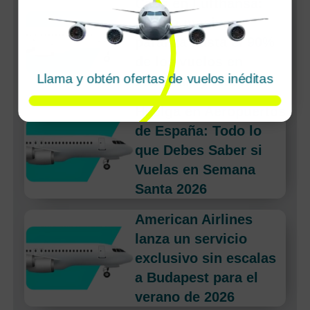
Caos en Lufthansa:
huelga masiva
paraliza hasta el 90%
de los vuelos en
Llama y obtén ofertas de vuelos inéditas
Frankfurt y Múnich
Huelga en Aeropuertos
de España: Todo lo
que Debes Saber si
Vuelas en Semana
Santa 2026
American Airlines
lanza un servicio
exclusivo sin escalas
a Budapest para el
verano de 2026