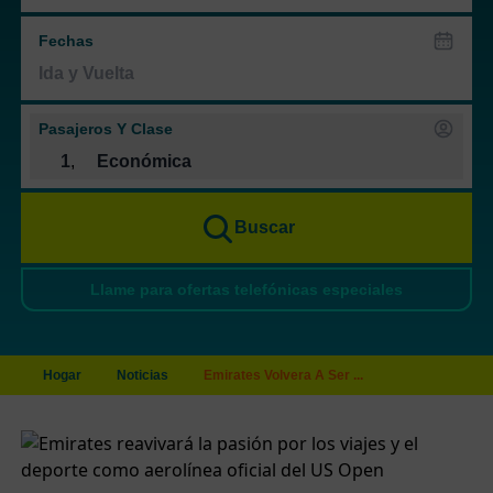
Fechas
Pasajeros Y Clase
1
,
Económica
Buscar
Llame para ofertas telefónicas especiales
Hogar
Noticias
Emirates Volvera A Ser ...