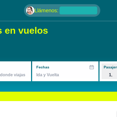
null
Llámenos:
s en vuelos
Fechas
Pasajer
1
,