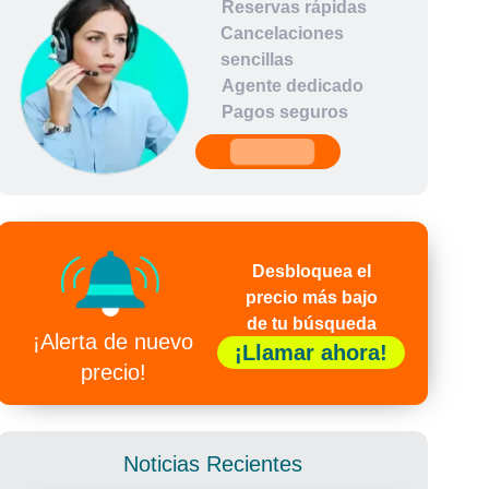
Reservas rápidas
Cancelaciones
sencillas
Agente dedicado
Pagos seguros
undefined
Desbloquea el
precio más bajo
de tu búsqueda
¡Alerta de nuevo
¡Llamar ahora!
precio!
Noticias Recientes