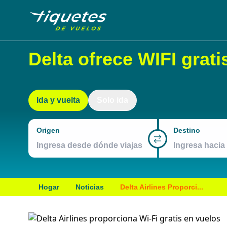
Delta ofrece WIFI grati
Ida y vuelta
Solo ida
Origen
Destino
Hogar
Noticias
Delta Airlines Proporci...