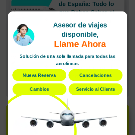
de España: Todo lo
que Debes Saber si
Vuelas en Semana
Asesor de viajes
Santa 2026
disponible,
Llame Ahora
American Airlines
lanza un servicio
Solución de una sola llamada para todas las
exclusivo sin escalas
aerolíneas
a Budapest para el
Nueva Reserva
Cancelaciones
verano de 2026
Ver más
Cambios
Servicio al Cliente
¡Desbloquea descuentos!
Varios Ofertas de Vuelo:
ofertas súper exclusivas disponibles