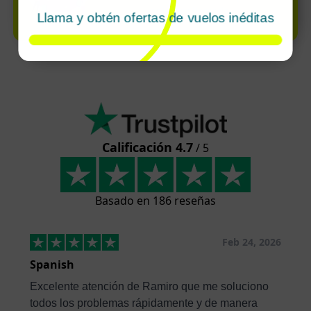
solo por llamada
Llama y obtén ofertas de vuelos inéditas
Calificación 4.7
/ 5
Basado en 186 reseñas
Feb 24, 2026
Spanish
Excelente atención de Ramiro que me soluciono
todos los problemas rápidamente y de manera