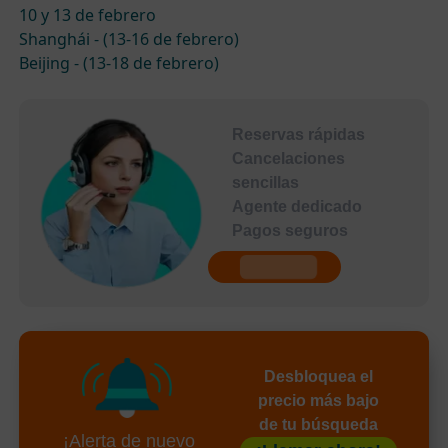
10 y 13 de febrero
Shanghái - (13-16 de febrero)
Beijing - (13-18 de febrero)
Reservas rápidas
Cancelaciones
sencillas
Agente dedicado
Pagos seguros
undefined
Desbloquea el
precio más bajo
de tu búsqueda
¡Alerta de nuevo