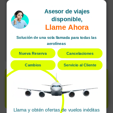
Santa 2026
Asesor de viajes
American Airlines
disponible,
lanza un servicio
Llame Ahora
exclusivo sin escalas
a Budapest para el
Solución de una sola llamada para todas las
aerolíneas
verano de 2026
Nueva Reserva
Cancelaciones
Ver más
Cambios
Servicio al Cliente
¡Desbloquea descuentos!
Varios Ofertas de Vuelo:
ofertas súper exclusivas disponibles
solo por llamada
Llama y obtén ofertas de vuelos inéditas