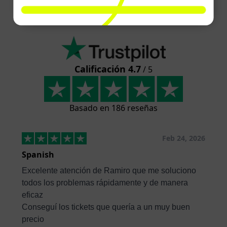
Calificación 4.7
/ 5
Basado en 186 reseñas
Feb 24, 2026
Spanish
Excelente atención de Ramiro que me soluciono
todos los problemas rápidamente y de manera
eficaz
Conseguí los tickets que quería a un muy buen
precio