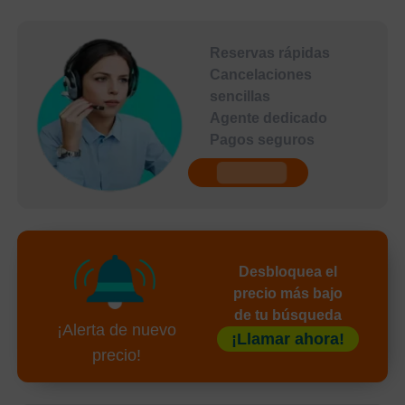
Reservas rápidas
Cancelaciones
sencillas
Agente dedicado
Pagos seguros
undefined
Desbloquea el
precio más bajo
de tu búsqueda
¡Alerta de nuevo
¡Llamar ahora!
precio!