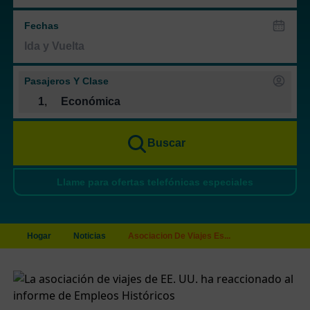
Fechas
Pasajeros Y Clase
1
,
Económica
Buscar
Llame para ofertas telefónicas especiales
Hogar
Noticias
Asociacion De Viajes Es...