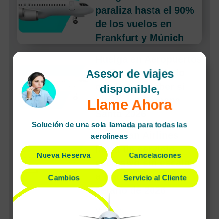
paraliza hasta el 90%
de los vuelos en
Frankfurt y Múnich
Huelga en Aeropuertos
Asesor de viajes
de España: Todo lo
que Debes Saber si
disponible,
Vuelas en Semana
Llame Ahora
Santa 2026
Solución de una sola llamada para todas las
American Airlines
aerolíneas
lanza un servicio
Nueva Reserva
Cancelaciones
exclusivo sin escalas
a Budapest para el
Cambios
Servicio al Cliente
verano de 2026
Ver más