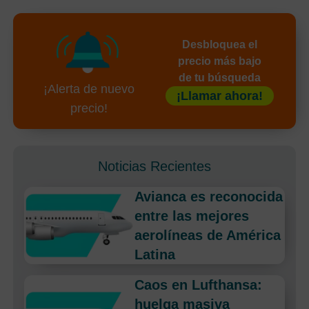
Desbloquea el
precio más bajo
de tu búsqueda
¡Alerta de nuevo
¡Llamar ahora!
precio!
Noticias Recientes
Avianca es reconocida
entre las mejores
aerolíneas de América
Latina
Caos en Lufthansa:
huelga masiva