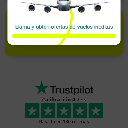
¡Desbloquea descuentos!
Llama y obtén ofertas de vuelos inéditas
Varios Ofertas de Vuelo:
ofertas súper exclusivas disponibles
solo por llamada
Calificación 4.7
/ 5
Basado en 186 reseñas