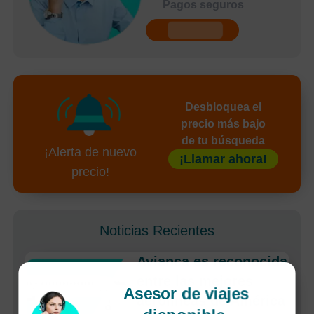
Pagos seguros
undefined
Desbloquea el
precio más bajo
de tu búsqueda
¡Alerta de nuevo
¡Llamar ahora!
precio!
Noticias Recientes
Avianca es reconocida
entre las mejores
Asesor de viajes
aerolíneas de América