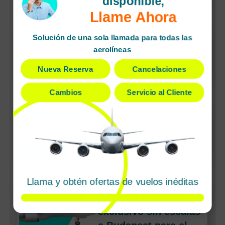
disponible,
Latina
Llame Ahora
Caos en Lufthansa:
Solución de una sola llamada para todas las
huelga masiva
aerolíneas
paraliza hasta el 90%
de los vuelos en
Nueva Reserva
Cancelaciones
Frankfurt y Múnich
Cambios
Servicio al Cliente
Huelga en Aeropuertos
de España: Todo lo
que Debes Saber si
Vuelas en Semana
Santa 2026
Llama y obtén ofertas de vuelos inéditas
American Airlines
lanza un servicio
exclusivo sin escalas