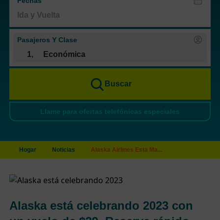
Fechas
Pasajeros Y Clase
1
,
Económica
Buscar
Llame para ofertas telefónicas especiales
Hogar
Noticias
Alaska Airlines Esta Ma...
Alaska está celebrando 2023 con