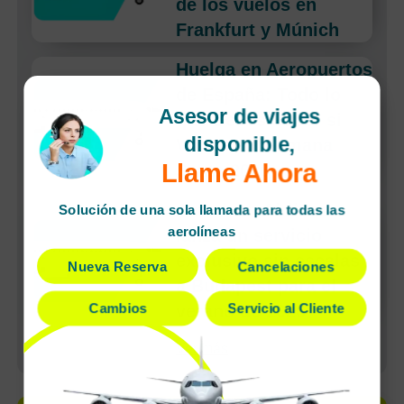
de los vuelos en
Frankfurt y Múnich
Huelga en Aeropuertos
de España: Todo lo
Asesor de viajes
que Debes Saber si
disponible,
Vuelas en Semana
Llame Ahora
Santa 2026
American Airlines
Solución de una sola llamada para todas las
aerolíneas
lanza un servicio
exclusivo sin escalas
Nueva Reserva
Cancelaciones
a Budapest para el
Cambios
Servicio al Cliente
verano de 2026
Ver más