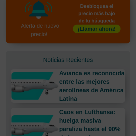
Desbloquea el
precio más bajo
de tu búsqueda
¡Alerta de nuevo
¡Llamar ahora!
precio!
Noticias Recientes
Avianca es reconocida
entre las mejores
aerolíneas de América
Latina
Caos en Lufthansa:
huelga masiva
paraliza hasta el 90%