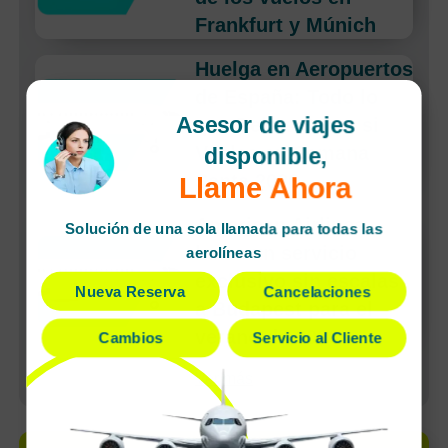
Frankfurt y Múnich
Huelga en Aeropuertos
de España: Todo lo
Asesor de viajes
que Debes Saber si
Vuelas en Semana
disponible,
Santa 2026
Llame Ahora
American Airlines
Solución de una sola llamada para todas las
lanza un servicio
aerolíneas
exclusivo sin escalas
Nueva Reserva
Cancelaciones
a Budapest para el
verano de 2026
Cambios
Servicio al Cliente
Ver más