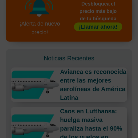
Desbloquea el
precio más bajo
de tu búsqueda
¡Alerta de nuevo
¡Llamar ahora!
precio!
Noticias Recientes
Avianca es reconocida
entre las mejores
aerolíneas de América
Latina
Caos en Lufthansa:
huelga masiva
paraliza hasta el 90%
de los vuelos en