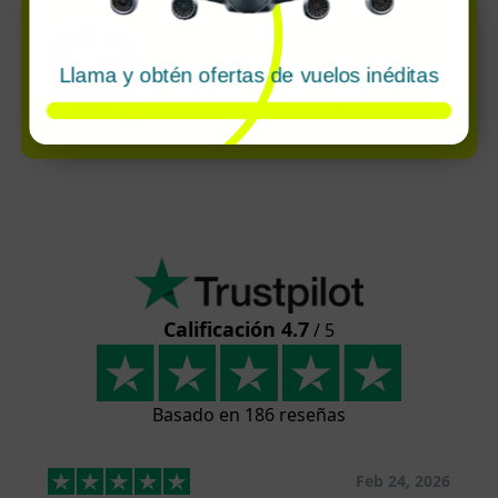
¡Desbloquea descuentos!
Varios Ofertas de Vuelo:
Llama y obtén ofertas de vuelos inéditas
ofertas súper exclusivas disponibles
solo por llamada
Calificación 4.7
/ 5
Basado en 186 reseñas
Feb 24, 2026