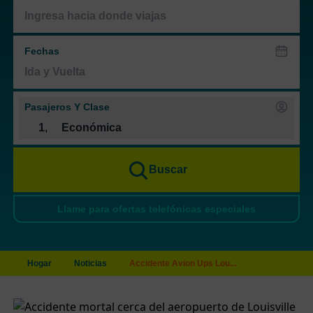
Fechas
Pasajeros Y Clase
1
,
Económica
Buscar
Llame para ofertas telefónicas especiales
Hogar
Noticias
Accidente Avion Ups Lou...