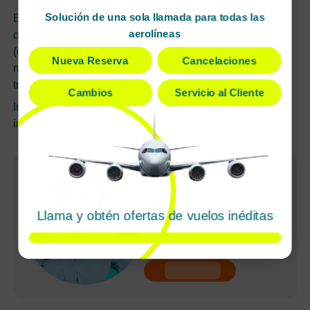
Solución de una sola llamada para todas las
Este accidente pone de relieve la fragilidad de las
aerolíneas
operaciones de carga aérea en momentos críticos
(despegue, elevación temprana) y la necesidad de
Nueva Reserva
Cancelaciones
maximizar los protocolos de seguridad tanto para la
tripulación como para las zonas aledañas al aeródromo.
Cambios
Servicio al Cliente
Información recopilada de medios internacionales,
incluyendo
CNN
,
AP News
,
Reuters
y
Politico.com.
Reservas rápidas
Cancelaciones
sencillas
Llama y obtén ofertas de vuelos inéditas
Agente dedicado
Pagos seguros
undefined