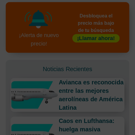
Desbloquea el
precio más bajo
de tu búsqueda
¡Alerta de nuevo
¡Llamar ahora!
precio!
Noticias Recientes
Avianca es reconocida
entre las mejores
aerolíneas de América
Latina
Caos en Lufthansa:
huelga masiva