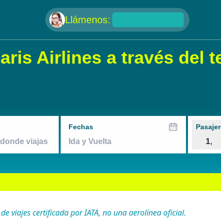
null
Llámenos:
ris Airlines a través del t
Fechas
Pasajer
1
,
 viajes certificada por IATA, no una aerolínea oficial.