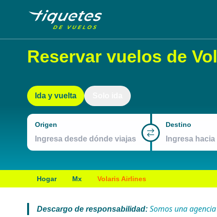
Reservar vuelos de Vola
Ida y vuelta
Solo ida
Origen
Destino
Hogar
Mx
Volaris Airlines
Somos una agencia de
Descargo de responsabilidad: