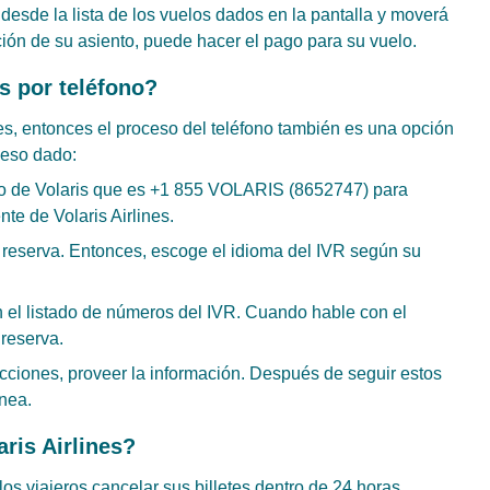
desde la lista de los vuelos dados en la pantalla y moverá
ción de su asiento, puede hacer el pago para su vuelo.
s por teléfono?
nes, entonces el proceso del teléfono también es una opción
ceso dado:
to de Volaris que es +1 855 VOLARIS (8652747) para
te de Volaris Airlines.
a reserva. Entonces, escoge el idioma del IVR según su
 el listado de números del IVR. Cuando hable con el
 reserva.
cciones, proveer la información. Después de seguir estos
ínea.
ris Airlines?
 los viajeros cancelar sus billetes dentro de 24 horas