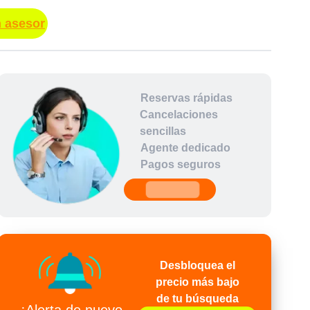
n asesor
Reservas rápidas
Cancelaciones
sencillas
Agente dedicado
Pagos seguros
undefined
Desbloquea el
precio más bajo
de tu búsqueda