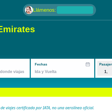
null
Llámenos:
Emirates
Fechas
Pasajer
1
,
 viajes certificada por IATA, no una aerolínea oficial.