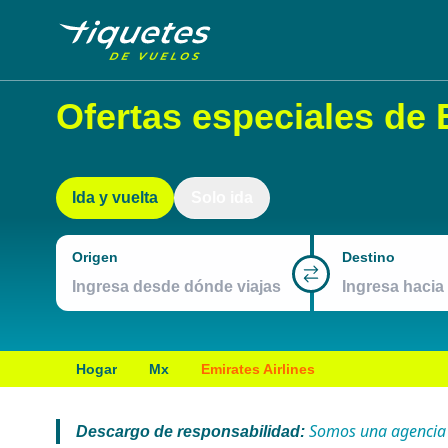
Ofertas especiales de 
Ida y vuelta
Solo ida
Origen
Destino
Hogar
Mx
Emirates Airlines
Somos una agencia de
Descargo de responsabilidad: