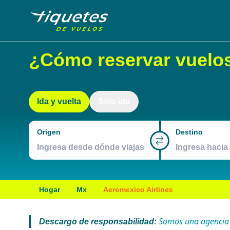
¿Cómo reservar vuelos
Ida y vuelta
Solo ida
Origen
Destino
Hogar
Mx
Aeromexico Airlines
Somos una agencia de
Descargo de responsabilidad: