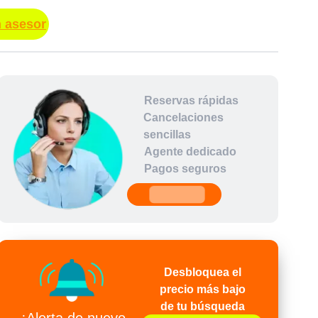
n asesor
Reservas rápidas
Cancelaciones
sencillas
Agente dedicado
Pagos seguros
undefined
Desbloquea el
precio más bajo
de tu búsqueda