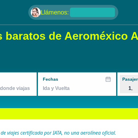
null
Llámenos:
 baratos de Aeroméxico A
Fechas
Pasajer
1
,
 viajes certificada por IATA, no una aerolínea oficial.