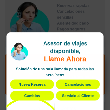
Reservas rápidas
Cancelaciones
sencillas
Agente dedicado
Pagos seguros
undefined
Asesor de viajes
disponible,
Llame Ahora
Desbloquea el
Solución de una sola llamada para todas las
precio más bajo
aerolíneas
de tu búsqueda
¡Alerta de nuevo
¡Llamar ahora!
Nueva Reserva
Cancelaciones
precio!
Cambios
Servicio al Cliente
Artículos Recientes