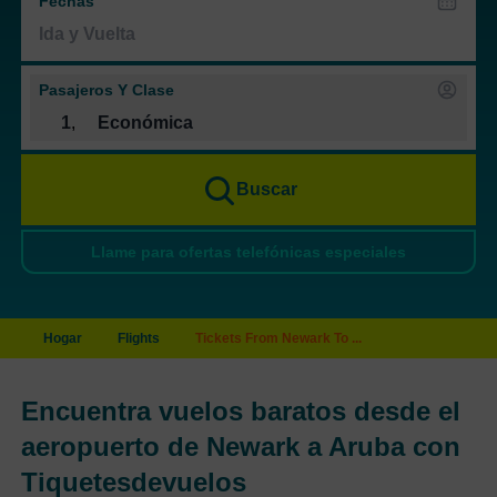
Fechas
Pasajeros Y Clase
1
,
Económica
Buscar
Llame para ofertas telefónicas especiales
Hogar
Flights
Tickets From Newark To ...
Encuentra vuelos baratos desde el
aeropuerto de Newark a Aruba con
Tiquetesdevuelos