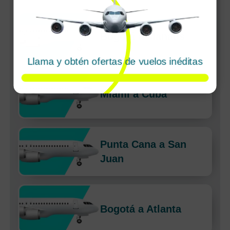
Bogotá a Manaus
Llama y obtén ofertas de vuelos inéditas
Miami a Cuba
Punta Cana a San
Juan
Bogotá a Atlanta