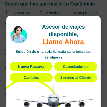
Cosas que hay que hacer en Guatemala
Reservar un vuelo a Guatemala no estará completo si no
conoces la vieja o Antigua Guatemala. Un lugar lleno de
cultura y espacios al estilo colonial. Que te permitirá
Asesor de viajes
conocer iglesias, arcos hermosísimos, y disfrutar de la
disponible,
vista de impresionantes montañas y hasta volcanes.
Llame Ahora
Posee fachadas y calles de piedras, ambiente acogedor,
y por si fuera poco, es considerada como un Patrimonio
Solución de una sola llamada para todas las
Cultural de la Humanidad.
aerolíneas
Por otro lado, el Lago Atitlán es de los sitios turísticos más
Nueva Reserva
Cancelaciones
concurridos del país. Rodeado por tres volcanes, se
encuentra ubicado a 1.500 metros sobre el nivel del mar,
Cambios
Servicio al Cliente
algo impresionante.
Un lugar para tomar fotos al azul impresionante del lago,
y conocer la cultura maya que aún se mantiene en los
pueblos que se encuentran alrededor del lago.
El Semuc Champey, considerado como el lugar más