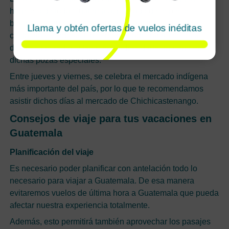
hermoso de toda Guatemala, rodeado de espesos
bosques, y que cuenta con pozas naturales de agua
Llama y obtén ofertas de vuelos inéditas
cristalina y verdosa. En el podrás admirar su belleza
desde su mirador, y también podrás darte un baño en
dichas pozas especiales.
Entre jueves y viernes, se celebra el mercado indígena
más importante del país, por lo que te recomendamos
asistir dichos días al mercado de Chichicastenango.
Consejos de viaje para tus vacaciones en
Guatemala
Planificación del viaje
Es necesario poder planificar con antelación todo lo
necesario para viajar a Guatemala. De esa manera
evitaremos vuelos de última hora a Guatemala que pueda
afectar nuestra experiencia totalmente.
Además, esto permitirá también aprovechar los pasajes