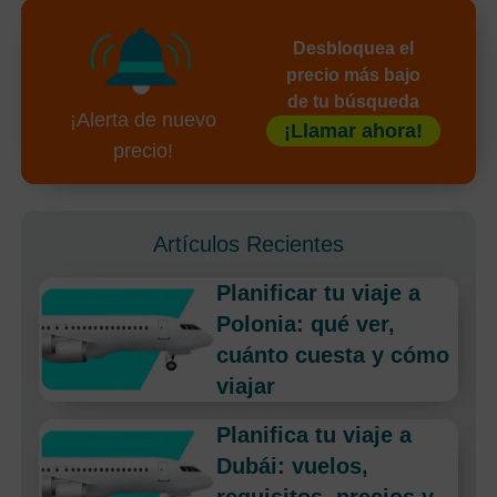
Desbloquea el
precio más bajo
de tu búsqueda
¡Alerta de nuevo
¡Llamar ahora!
precio!
Artículos Recientes
Planificar tu viaje a
Polonia: qué ver,
cuánto cuesta y cómo
viajar
Planifica tu viaje a
Dubái: vuelos,