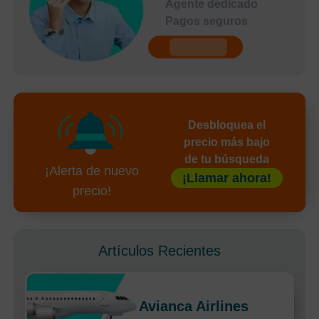
Agente dedicado
Pagos seguros
undefined
Desbloquea el
precio más bajo
de tu búsqueda
¡Alerta de nuevo
¡Llamar ahora!
precio!
Artículos Recientes
Avianca Airlines