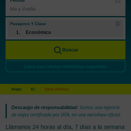
Fechas
Pasajeros Y Clase
1
,
Económica
Buscar
Llame para ofertas telefónicas especiales
Hogar
Ec
Qatar Airways
Somos una agencia
Descargo de responsabilidad:
de viajes certificada por IATA, no una aerolínea oficial.
Llámanos 24 horas al día, 7 días a la semana