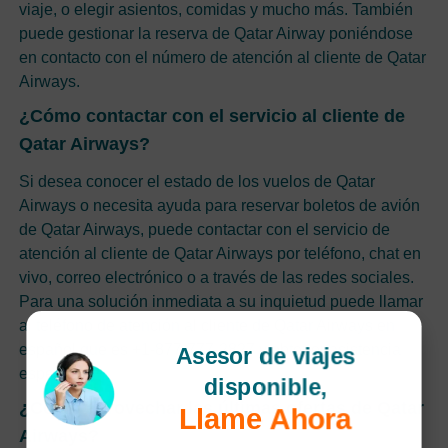
viaje, o elegir asientos, comidas y mucho más. También
puede gestionar la reserva de Qatar Airway poniéndose
en contacto con el número de atención al cliente de Qatar
Airways.
¿Cómo contactar con el servicio al cliente de
Qatar Airways?
Si desea conocer el estado de los vuelos de Qatar
Airways o necesita ayuda para reservar boletos de avión
de Qatar Airways, puede contactar con el servicio de
atención al cliente de Qatar Airways por teléfono, chat en
vivo, correo electrónico o a través de las redes sociales.
Para una solución inmediata a su inquietud puede llamar
al teléfono de atención al cliente de Qatar Airways en
español que es +1-877-777-2827 y obtener asistencia
Asesor de viajes
especial.
disponible,
¿Cómo aprovechar las últimas ofertas de Qatar
Llame Ahora
Airways?