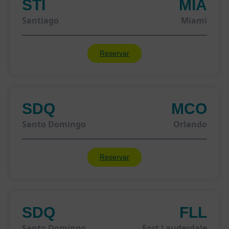
STI
MIA
Santiago
Miami
Reservar
SDQ
MCO
Santo Domingo
Orlando
Reservar
SDQ
FLL
Santo Domingo
Fort Lauderdale