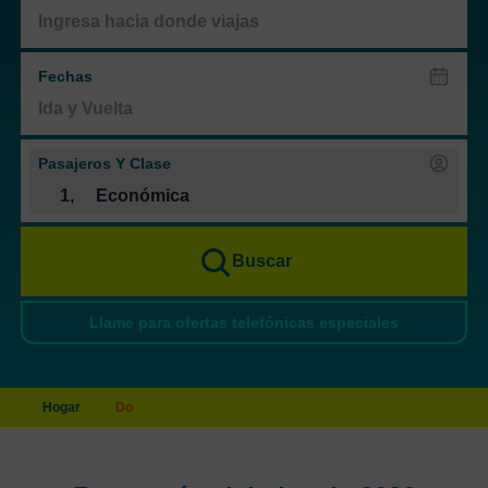
Fechas
Pasajeros Y Clase
1
,
Económica
Buscar
Llame para ofertas telefónicas especiales
Hogar
Do