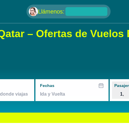
null
Llámenos:
Qatar – Ofertas de Vuelo
Fechas
Pasajer
1
,