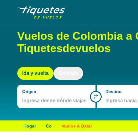
Vuelos de Colombia a 
Tiquetesdevuelos
Ida y vuelta
Solo ida
Origen
Destino
Hogar
Co
Vuelos A Qatar