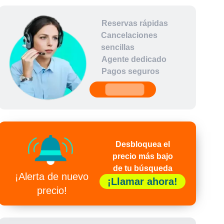
Reservas rápidas
Cancelaciones
sencillas
Agente dedicado
Pagos seguros
undefined
Desbloquea el
precio más bajo
de tu búsqueda
¡Alerta de nuevo
¡Llamar ahora!
precio!