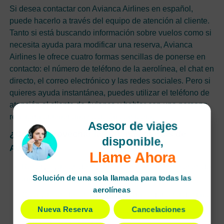
Si desea contactar con Avianca Airlines en español,
puede hacerlo a través del equipo de atención al cliente.
Tanto si está buscando información sobre vuelos como si
necesita ayuda para modificar una reserva, Avianca
Airlines le ofrece cuatro formas sencillas de ponerse en
contacto: el número de teléfono de la aerolínea, el chat en
directo, el correo electrónico y las redes sociales. Pero si
quieres ayuda instantánea, puedes utilizar el teléfono de
atención al cliente de Avianca y hablar con una persona
real para obtener una solución completa.
Asesor de viajes
¿Cómo aprovechar las últimas ofertas de
disponible,
Avianca?
Llame Ahora
Reserve vuelos de Avianca con al menos 3 meses de
Solución de una sola llamada para todas las
antelación
aerolíneas
Coja vuelos de los ojos rojos para llegar a su destino
Nueva Reserva
Cancelaciones
Hable con los agentes de viajes para conocer las
ofertas de última hora