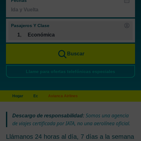
Fechas
Pasajeros Y Clase
1
,
Económica
Buscar
Llame para ofertas telefónicas especiales
Hogar
Ec
Avianca Airlines
Somos una agencia
Descargo de responsabilidad:
de viajes certificada por IATA, no una aerolínea oficial.
Llámanos 24 horas al día, 7 días a la semana