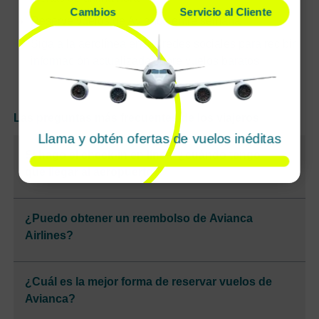
Cambios
Servicio al Cliente
Reserve vuelos de Avianca entre semana
Siga a la aerolínea en las redes sociales para recibir
información actualizada sobre vuelos baratos
Las preguntas más frecuentes de los viajeros
Llama y obtén ofertas de vuelos inéditas
Si hago el check-in en línea, ¿cuándo tengo
que llegar al aeropuerto?
¿Puedo obtener un reembolso de Avianca
Airlines?
¿Cuál es la mejor forma de reservar vuelos de
Avianca?