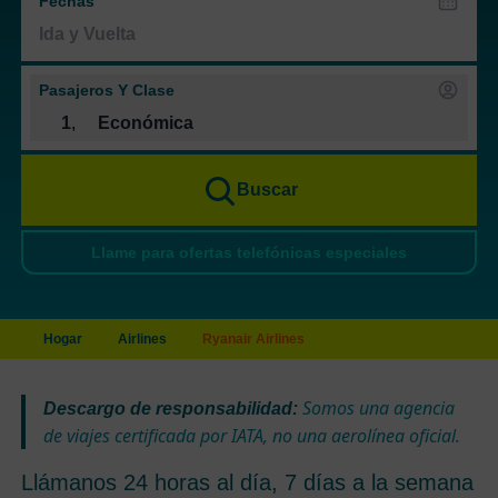
Fechas
Pasajeros Y Clase
1
,
Económica
Buscar
Llame para ofertas telefónicas especiales
Hogar
Airlines
Ryanair Airlines
Somos una agencia
Descargo de responsabilidad:
de viajes certificada por IATA, no una aerolínea oficial.
Llámanos 24 horas al día, 7 días a la semana