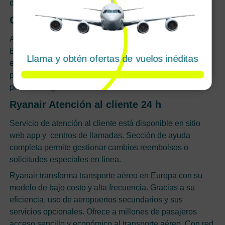
del vuelo para garantizar la atención adecuada.
Compromiso ambiental
Aerolínea invierte en aviones más eficientes como el
Boeing 737 MAX 200. Además trabaja para reducir
Llama y obtén ofertas de vuelos inéditas
emisiones de carbono por pasajero y mejorar sus
prácticas sostenibles incluyendo gestión de residuos y
procesos digitales.
Ryanair Atención al cliente 24 h
Servicio de atención al cliente está disponible en sitio
web app y centros de llamadas. Sección de ayuda
completa permite gestionar cambios reembolsos o
solicitudes especiales en línea.
Ryanair transforma transporte aéreo en Europa con su
modelo de bajo costo y alta frecuencia. Gracias a su
eficiencia, uso de aeropuertos secundarios y sus
servicios opcionales. Ofrece a millones de pasajeros
acceso sencillo y económico al transporte aéreo. Con red