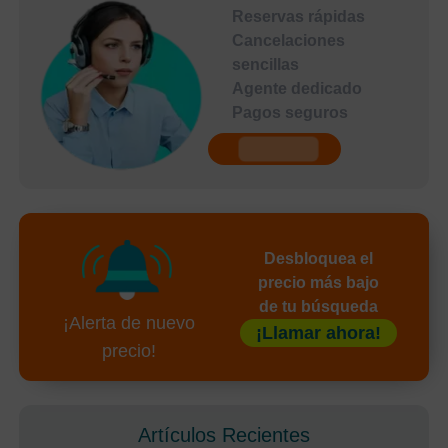
Reservas rápidas
Cancelaciones
sencillas
Agente dedicado
Pagos seguros
undefined
Desbloquea el
precio más bajo
de tu búsqueda
¡Alerta de nuevo
¡Llamar ahora!
precio!
Artículos Recientes