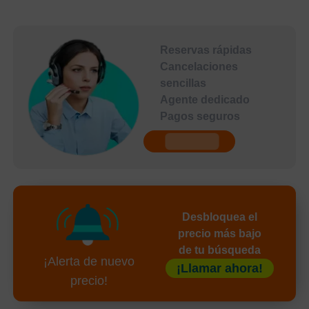
Reservas rápidas
Cancelaciones
sencillas
Agente dedicado
Pagos seguros
undefined
Desbloquea el
precio más bajo
de tu búsqueda
¡Alerta de nuevo
¡Llamar ahora!
precio!