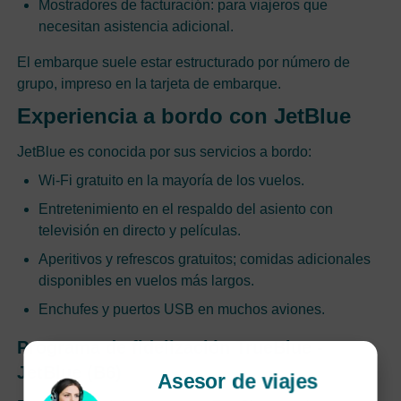
Mostradores de facturación: para viajeros que
necesitan asistencia adicional.
El embarque suele estar estructurado por número de
grupo, impreso en la tarjeta de embarque.
Experiencia a bordo con JetBlue
JetBlue es conocida por sus servicios a bordo:
Wi-Fi gratuito en la mayoría de los vuelos.
Entretenimiento en el respaldo del asiento con
televisión en directo y películas.
Aperitivos y refrescos gratuitos; comidas adicionales
disponibles en vuelos más largos.
Enchufes y puertos USB en muchos aviones.
Programa de fidelización TrueBlue -
JetBlue (B6)
Asesor de viajes