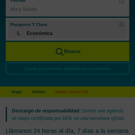
Fechas
Pasajeros Y Clase
1
,
Económica
Buscar
Llame para ofertas telefónicas especiales
Hogar
Airlines
Jetblue Airways B6
Somos una agencia
Descargo de responsabilidad:
de viajes certificada por IATA, no una aerolínea oficial.
Llámanos 24 horas al día, 7 días a la semana