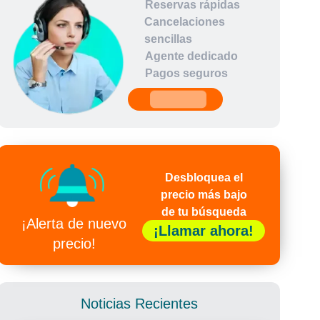
Reservas rápidas
Cancelaciones
sencillas
Agente dedicado
Pagos seguros
undefined
Desbloquea el
precio más bajo
de tu búsqueda
¡Alerta de nuevo
¡Llamar ahora!
precio!
Noticias Recientes