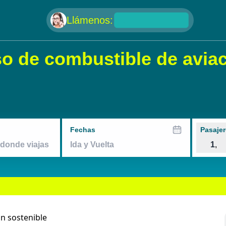
null
Llámenos:
o de combustible de aviac
Fechas
Pasajer
1
,