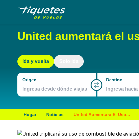
United aumentará el us
Ida y vuelta
Solo ida
Origen
Destino
Hogar
Noticias
United Aumentara El Uso...