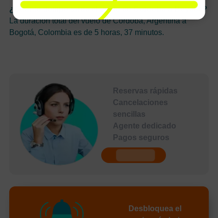
¿Cuánto tiempo tarda el vuelo de Córdoba a Boyacá?
La duración total del vuelo de Córdoba, Argentina a
Bogotá, Colombia es de 5 horas, 37 minutos.
Reservas rápidas
Cancelaciones
sencillas
Agente dedicado
Pagos seguros
undefined
Desbloquea el