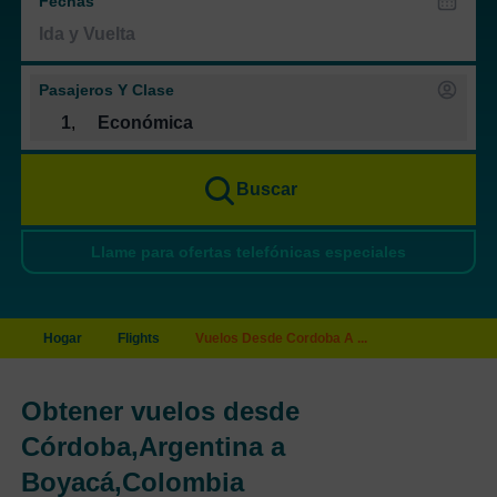
Fechas
Pasajeros Y Clase
1
,
Económica
Buscar
Llame para ofertas telefónicas especiales
Hogar
Flights
Vuelos Desde Cordoba A ...
Obtener vuelos desde
Córdoba,Argentina a
Boyacá,Colombia