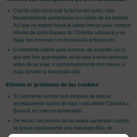
Cuanto más cerca esté la fecha del vuelo, más
frecuentemente aumentarán los costos de los boletos.
Así que no espere hasta el último minuto para comprar
billetes de avión baratos de Córdoba a Boyacá y no
haga sus reservas con demasiada anticipación.
El momento óptimo para reservar, de acuerdo con lo
que nos han aconsejado, es de seis a ocho semanas
antes de su viaje, o aproximadamente tres meses si
viaja durante la temporada alta..
Elimine el 'problema de las cookies'
Sí, realmente sucede que después de buscar
repetidamente vuelos de bajo costo desde Córdoba a
Boyacá, el costo ha aumentado.
De hecho, los precios de los viajes aumentan cuando
se busca regularmente una ruta específica, de
acuerdo con las cookies en el navegador de su