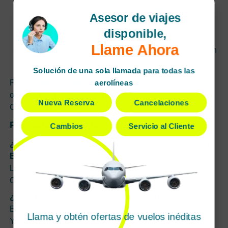
computadora, ya que el sitio web intenta asustarlo
Asesor de viajes
para que reserve el viaje inmediatamente antes de
disponible,
que los precios aumenten aún más.
Llame Ahora
Para ver las mejores ofertas, busca siempre vuelos en
modo incógnito o navegador privado.
Solución de una sola llamada para todas las
aerolíneas
Por lo tanto, utilizando los consejos anteriores, puede
obtener fácilmente las ofertas de vuelos baratos de
Nueva Reserva
Cancelaciones
Córdoba a Boyacá y hacer que su viaje sea perfecto.
Preguntas frecuentes:
Cambios
Servicio al Cliente
¿Qué aerolíneas vuelan desde Córdoba,Argentina a
Boyacá?
LATAM, COPA y Aerolíneas Argentinas vuelan desde
Córdoba a Boyacá.
¿Cuál es el aeropuerto más cercano a Boyacá?
El aeropuerto más cercano a Boyacá es el aeropuerto El
Llama y obtén ofertas de vuelos inéditas
Yopal (EYP).