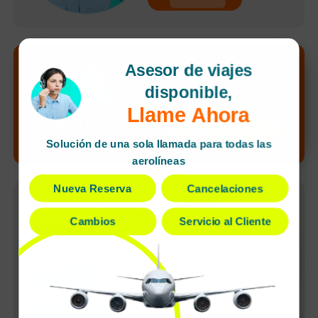
Asesor de viajes
Desbloquea el
disponible,
precio más bajo
Llame Ahora
de tu búsqueda
¡Alerta de nuevo
¡Llamar ahora!
precio!
Solución de una sola llamada para todas las
aerolíneas
Nueva Reserva
Cancelaciones
Artículos Recientes
Cambios
Servicio al Cliente
Bogotá a Manaus