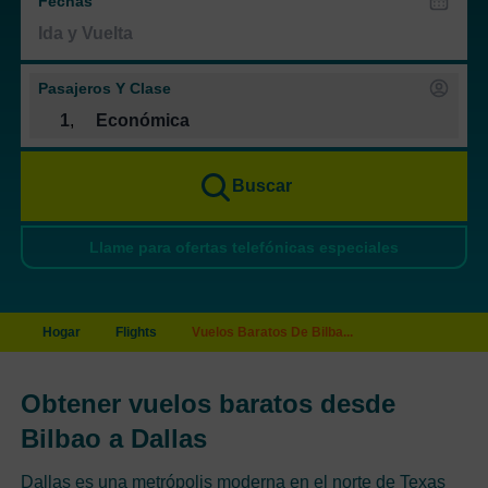
Fechas
Pasajeros Y Clase
1
,
Económica
Buscar
Llame para ofertas telefónicas especiales
Hogar
Flights
Vuelos Baratos De Bilba...
Obtener vuelos baratos desde
Bilbao a Dallas
Dallas es una metrópolis moderna en el norte de Texas