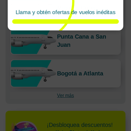
Miami a Cuba
Llama y obtén ofertas de vuelos inéditas
Punta Cana a San
Juan
Bogotá a Atlanta
Ver más
¡Desbloquea descuentos!