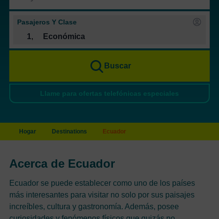
Pasajeros Y Clase
1
,
Económica
Buscar
Llame para ofertas telefónicas especiales
Hogar
Destinations
Ecuador
Acerca de Ecuador
Ecuador se puede establecer como uno de los países
más interesantes para visitar no solo por sus paisajes
increíbles, cultura y gastronomía. Además, posee
curiosidades y fenómenos físicos que quizás no