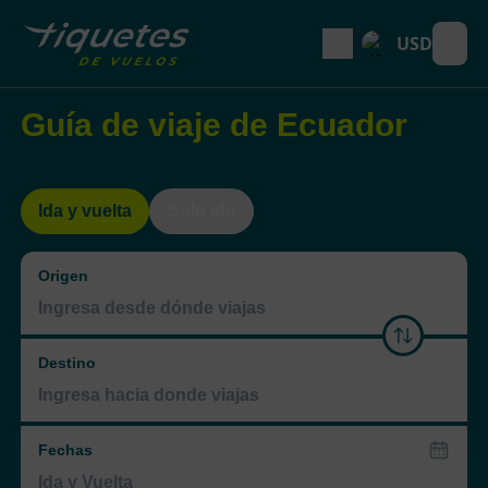
USD
Open
Guía de viaje de Ecuador
Ida y vuelta
Solo ida
Origen
Destino
Fechas